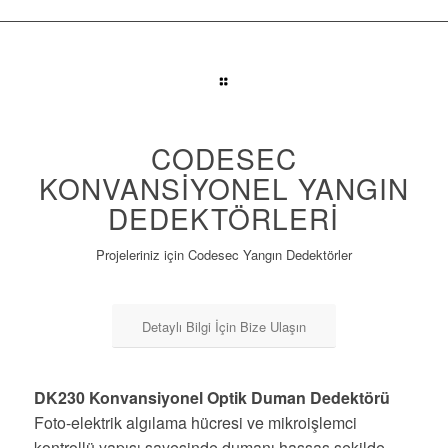
CODESEC
KONVANSIYONEL YANGIN
DEDEKTÖRLERI
Projeleriniz için Codesec Yangın Dedektörler
Detaylı Bilgi İçin Bize Ulaşın
DK230 Konvansiyonel Optik Duman Dedektörü
Foto-elektrik algılama hücresi ve mikroişlemci
kontrollü yapısı sayesinde dumanı hassas şekilde